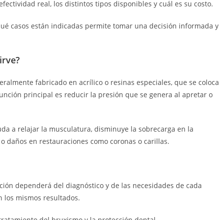
tividad real, los distintos tipos disponibles y cuál es su costo.
ué casos están indicadas permite tomar una decisión informada y
irve?
ralmente fabricado en acrílico o resinas especiales, que se coloca
unción principal es reducir la presión que se genera al apretar o
uda a relajar la musculatura, disminuye la sobrecarga en la
 o daños en restauraciones como coronas o carillas.
ección dependerá del diagnóstico y de las necesidades de cada
n los mismos resultados.
 tratamiento del bruxismo y la protección dental.