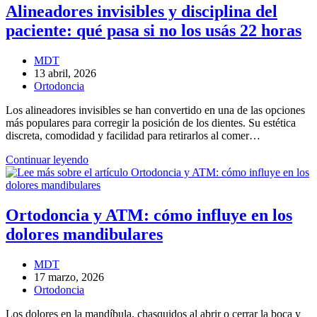
¿es
Alineadores invisibles y disciplina del
posible
paciente: qué pasa si no los usás 22 horas
sin
cirugía?
Autor
MDT
de
Entrada
13 abril, 2026
la
publicada:
Categoría
Ortodoncia
entrada:
de
Los alineadores invisibles se han convertido en una de las opciones
la
más populares para corregir la posición de los dientes. Su estética
entrada:
discreta, comodidad y facilidad para retirarlos al comer…
Alineadores
Continuar leyendo
invisibles
y
disciplina
del
Ortodoncia y ATM: cómo influye en los
paciente:
dolores mandibulares
qué
pasa
si
Autor
MDT
no
de
Entrada
17 marzo, 2026
los
la
publicada:
Categoría
Ortodoncia
usás
entrada:
de
22
Los dolores en la mandíbula, chasquidos al abrir o cerrar la boca y
la