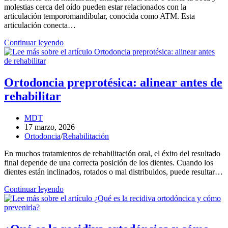
horas
molestias cerca del oído pueden estar relacionados con la
entrada:
articulación temporomandibular, conocida como ATM. Esta
articulación conecta…
Ortodoncia
Continuar leyendo
y
ATM:
cómo
influye
Ortodoncia preprotésica: alinear antes de
en
rehabilitar
los
dolores
mandibulares
Autor
MDT
de
Entrada
17 marzo, 2026
la
publicada:
Categoría
Ortodoncia
/
Rehabilitación
entrada:
de
En muchos tratamientos de rehabilitación oral, el éxito del resultado
la
final depende de una correcta posición de los dientes. Cuando los
entrada:
dientes están inclinados, rotados o mal distribuidos, puede resultar…
Ortodoncia
Continuar leyendo
preprotésica:
alinear
antes
de