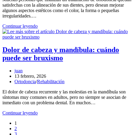
satisfechas con la alineación de sus dientes, pero desean mejorar
entrada:
algunos aspectos estéticos como el color, la forma o pequeñas
irregularidades.…
¿Se
Continuar leyendo
pueden
hacer
carillas
después
Dolor de cabeza y mandíbula: cuándo
de
puede ser bruxismo
la
ortodoncia?
Autor
juan
de
Entrada
13 febrero, 2026
la
publicada:
Categoría
Ortodoncia
/
Rehabilitación
entrada:
de
El dolor de cabeza recurrente y las molestias en la mandíbula son
la
síntomas muy comunes en adultos, pero no siempre se asocian de
entrada:
inmediato con un problema dental. En muchos…
Dolor
Continuar leyendo
de
1
cabeza
2
y
3
mandíbula: