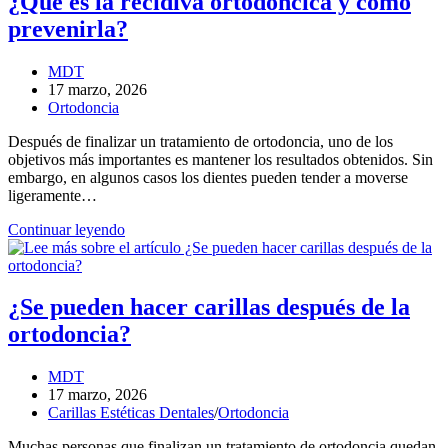
¿Qué es la recidiva ortodóncica y cómo
rehabilitar
prevenirla?
Autor
MDT
de
Entrada
17 marzo, 2026
la
publicada:
Categoría
Ortodoncia
entrada:
de
Después de finalizar un tratamiento de ortodoncia, uno de los
la
objetivos más importantes es mantener los resultados obtenidos. Sin
entrada:
embargo, en algunos casos los dientes pueden tender a moverse
ligeramente…
¿Qué
Continuar leyendo
es
la
recidiva
ortodóncica
¿Se pueden hacer carillas después de la
y
ortodoncia?
cómo
prevenirla?
Autor
MDT
de
Entrada
17 marzo, 2026
la
publicada:
Categoría
Carillas Estéticas Dentales
/
Ortodoncia
entrada:
de
Muchas personas que finalizan un tratamiento de ortodoncia quedan
la