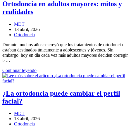
y
Ortodoncia en adultos mayores: mitos y
cómo
realidades
se
corrige
Autor
MDT
de
Entrada
13 abril, 2026
la
publicada:
Categoría
Ortodoncia
entrada:
de
Durante muchos años se creyó que los tratamientos de ortodoncia
la
estaban destinados únicamente a adolescentes y jóvenes. Sin
entrada:
embargo, hoy en día cada vez más adultos mayores deciden corregir
la…
Ortodoncia
Continuar leyendo
en
adultos
mayores:
mitos
¿La ortodoncia puede cambiar el perfil
y
facial?
realidades
Autor
MDT
de
Entrada
13 abril, 2026
la
publicada:
Categoría
Ortodoncia
entrada:
de