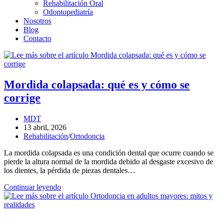
Rehabilitación Oral
Odontopediatría
Nosotros
Blog
Contacto
Mordida colapsada: qué es y cómo se
corrige
Autor
MDT
de
Entrada
13 abril, 2026
la
publicada:
Categoría
Rehabilitación
/
Ortodoncia
entrada:
de
La mordida colapsada es una condición dental que ocurre cuando se
la
pierde la altura normal de la mordida debido al desgaste excesivo de
entrada:
los dientes, la pérdida de piezas dentales…
Mordida
Continuar leyendo
colapsada:
qué
es