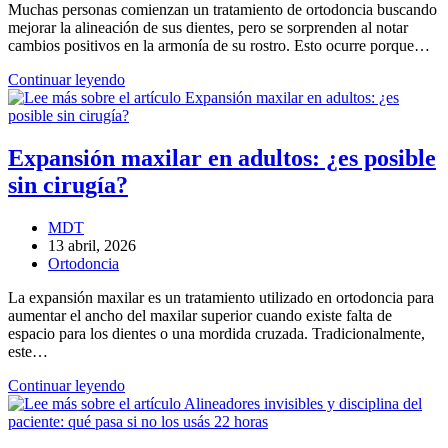
Muchas personas comienzan un tratamiento de ortodoncia buscando
la
mejorar la alineación de sus dientes, pero se sorprenden al notar
entrada:
cambios positivos en la armonía de su rostro. Esto ocurre porque…
¿La
Continuar leyendo
ortodoncia
puede
cambiar
el
Expansión maxilar en adultos: ¿es posible
perfil
sin cirugía?
facial?
Autor
MDT
de
Entrada
13 abril, 2026
la
publicada:
Categoría
Ortodoncia
entrada:
de
La expansión maxilar es un tratamiento utilizado en ortodoncia para
la
aumentar el ancho del maxilar superior cuando existe falta de
entrada:
espacio para los dientes o una mordida cruzada. Tradicionalmente,
este…
Expansión
Continuar leyendo
maxilar
en
adultos: