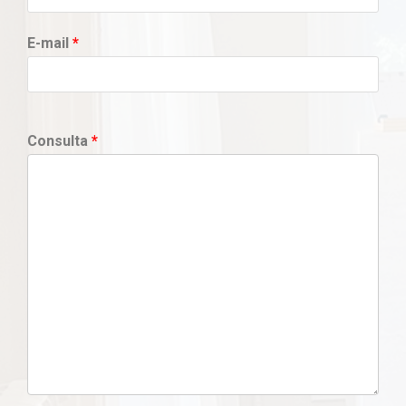
E-mail
*
Consulta
*