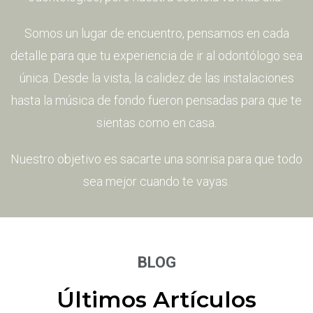
Somos un lugar de encuentro, pensamos en cada
detalle para que tu experiencia de ir al odontólogo sea
Bruxismo y Tratamiento Oclusal
única. Desde la vista, la calidez de las instalaciones
hasta la música de fondo fueron pensadas para que te
sientas como en casa.​
Nuestro objetivo es sacarte una sonrisa para que todo
Sedación Consciente
sea mejor cuando te vayas.
BLOG
Odontología Estética Avanzada
Últimos Artículos