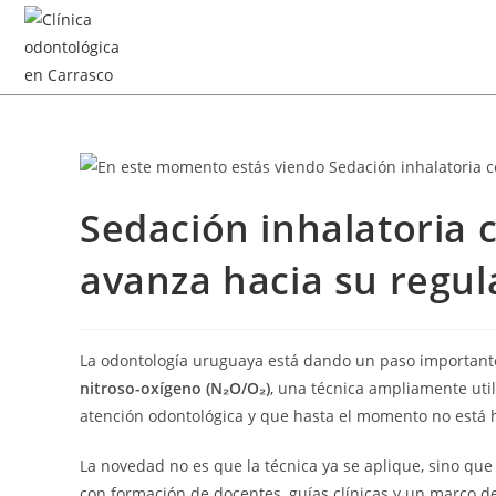
Sedación inhalatoria 
avanza hacia su regul
La odontología uruguaya está dando un paso importante
nitroso-oxígeno (N₂O/O₂)
, una técnica ampliamente uti
atención odontológica y que hasta el momento no está ha
La novedad no es que la técnica ya se aplique, sino qu
con formación de docentes, guías clínicas y un marco d