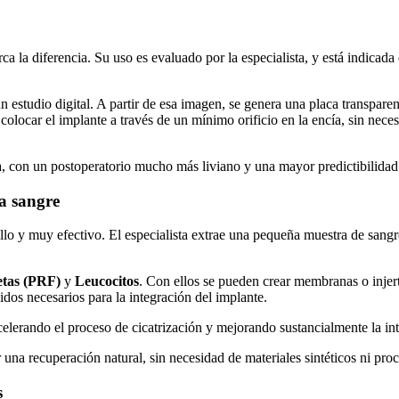
ca la diferencia. Su uso es evaluado por la especialista, y está indicad
estudio digital. A partir de esa imagen, se genera una placa transparen
colocar el implante a través de un mínimo orificio en la encía, sin nec
a, con un postoperatorio mucho más liviano y una mayor predictibilidad 
a sangre
lo y muy efectivo. El especialista extrae una pequeña muestra de sangr
etas (PRF)
y
Leucocitos
. Con ellos se pueden crear membranas o injert
jidos necesarios para la integración del implante.
celerando el proceso de cicatrización y mejorando sustancialmente la in
una recuperación natural, sin necesidad de materiales sintéticos ni pro
s