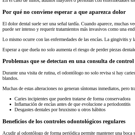
En el caso de niños, adultos mayores o personas con enfermedades sis
Por qué no conviene esperar a que aparezca dolor
El dolor dental suele ser una señal tardía. Cuando aparece, muchas vec
puede ser intenso y requerir tratamientos más invasivos como una en
Lo mismo ocurre con las enfermedades de las encías. La gingivitis y la
Esperar a que duela no solo aumenta el riesgo de perder piezas dentale
Problemas que se detectan en una consulta de control
Durante una visita de rutina, el odontólogo no solo revisa si hay caries
blandos.
Muchas de estas alteraciones no generan síntomas inmediatos, pero tr
Caries incipientes que pueden tratarse de forma conservadora
Inflamación de encías antes de que evolucione a periodontitis
Desgastes dentales por bruxismo u otros hábitos
Beneficios de los controles odontológicos regulares
Acudir al odontólogo de forma periódica permite mantener una boca san