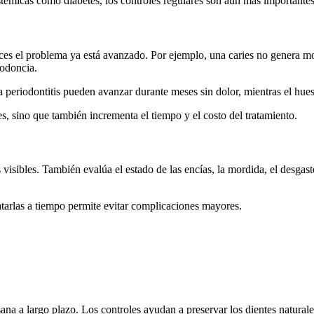
témicas como diabetes, los controles regulares son aún más importantes 
es el problema ya está avanzado. Por ejemplo, una caries no genera mole
dodoncia.
 periodontitis pueden avanzar durante meses sin dolor, mientras el hues
s, sino que también incrementa el tiempo y el costo del tratamiento.
 visibles. También evalúa el estado de las encías, la mordida, el desgaste
atarlas a tiempo permite evitar complicaciones mayores.
a a largo plazo. Los controles ayudan a preservar los dientes naturales