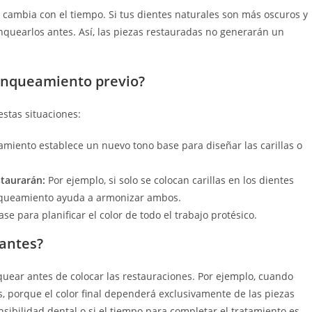
no cambia con el tiempo. Si tus dientes naturales son más oscuros y
nquearlos antes. Así, las piezas restauradas no generarán un
anqueamiento previo?
stas situaciones:
miento establece un nuevo tono base para diseñar las carillas o
staurarán:
Por ejemplo, si solo se colocan carillas en los dientes
lanqueamiento ayuda a armonizar ambos.
e para planificar el color de todo el trabajo protésico.
antes?
uear antes de colocar las restauraciones. Por ejemplo, cuando
s, porque el color final dependerá exclusivamente de las piezas
nsibilidad dental o si el tiempo para completar el tratamiento es