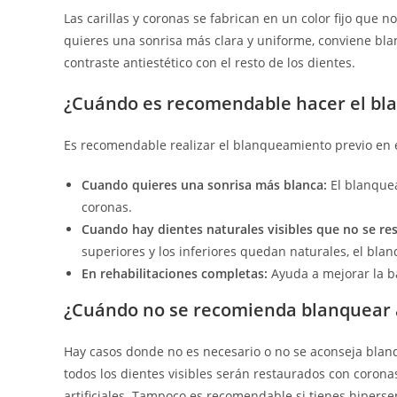
Las carillas y coronas se fabrican en un color fijo que 
quieres una sonrisa más clara y uniforme, conviene bla
contraste antiestético con el resto de los dientes.
¿Cuándo es recomendable hacer el bl
Es recomendable realizar el blanqueamiento previo en e
Cuando quieres una sonrisa más blanca:
El blanquea
coronas.
Cuando hay dientes naturales visibles que no se re
superiores y los inferiores quedan naturales, el b
En rehabilitaciones completas:
Ayuda a mejorar la bas
¿Cuándo no se recomienda blanquear 
Hay casos donde no es necesario o no se aconseja blanq
todos los dientes visibles serán restaurados con corona
artificiales. Tampoco es recomendable si tienes hiperse