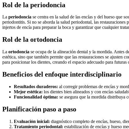
Rol de la periodoncia
La
periodoncia
se centra en la salud de las encías y del hueso que so
periodontitis. Si no se aborda la salud periodontal, las restauraciones
injertos de encía para preparar la boca y garantizar que cualquier trat
Rol de la ortodoncia
La
ortodoncia
se ocupa de la alineación dental y la mordida. Antes de
estética, sino que también permite que las restauraciones se ajusten c
para posicionar los dientes, creando el espacio adecuado para futuras 
Beneficios del enfoque interdisciplinario
Resultados duraderos:
al corregir problemas de encías y mordid
Mejor estética:
los dientes bien alineados y con encías saluda
Funcionalidad óptima:
se asegura que la mordida distribuya co
Planificación paso a paso
Evaluación inicial:
diagnóstico completo de encías, hueso, die
Tratamiento periodontal:
estabilización de encías y hueso medi