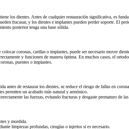
stiene los dientes. Antes de cualquier restauración significativa, es fun
 pueden fracasar, y los dientes e implantes pueden perder soporte. El per
amiento posterior tenga una base sólida.
 colocar coronas, carillas o implantes, puede ser necesario mover dient
orrectamente y funcionen de manera óptima. En muchos casos, el ortodonc
coronas, puentes o implantes.
a antes de restaurar los dientes, se reduce el riesgo de fallas en coronas
bles permiten un acabado más natural y armónico.
rrectamente las fuerzas, evitando fracturas y desgaste prematuro de las
ntes y mordida.
ante limpiezas profundas, cirugías o injertos si es necesario.